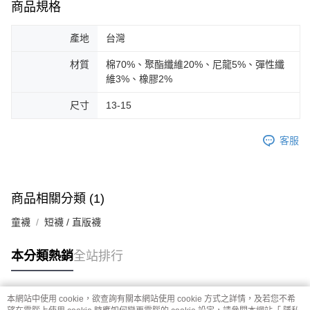
商品規格
產地
台灣
材質
棉70%、聚酯纖維20%、尼龍5%、彈性纖
維3%、橡膠2%
尺寸
13-15
客服
商品相關分類 (1)
童襪
短襪 / 直版襪
本分類熱銷
全站排行
本網站中使用 cookie，欲查詢有關本網站使用 cookie 方式之詳情，及若您不希
熱門標籤