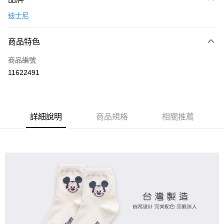
信用卡一次付款
迪士尼
超商取貨付款
商品特色
LINE Pay
商品編號
Apple Pay
11622491
悠遊付
全盈+PAY
ATM付款
詳細說明
商品規格
相關推薦
運送方式
全家取貨付款
每筆NT$80，滿NT$899(含以上)免運費
付款後全家取貨
每筆NT$80，滿NT$859(含以上)免運費
7-11取貨付款