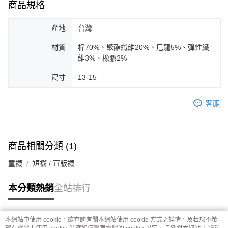
商品規格
產地
台灣
材質
棉70%、聚酯纖維20%、尼龍5%、彈性纖
維3%、橡膠2%
尺寸
13-15
客服
商品相關分類 (1)
童襪
短襪 / 直版襪
本分類熱銷
全站排行
本網站中使用 cookie，欲查詢有關本網站使用 cookie 方式之詳情，及若您不希
熱門標籤