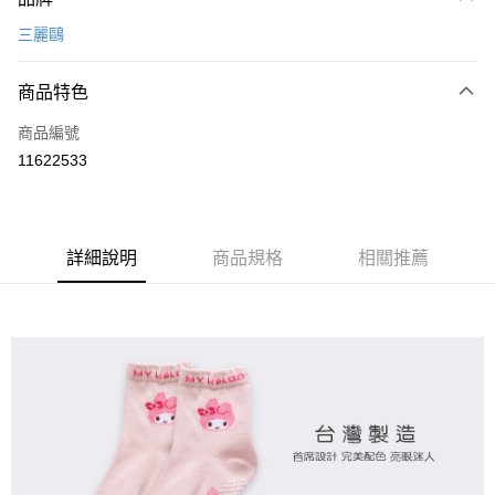
信用卡一次付款
三麗鷗
超商取貨付款
商品特色
LINE Pay
商品編號
Apple Pay
11622533
悠遊付
全盈+PAY
ATM付款
詳細說明
商品規格
相關推薦
運送方式
全家取貨付款
每筆NT$80，滿NT$899(含以上)免運費
付款後全家取貨
每筆NT$80，滿NT$859(含以上)免運費
7-11取貨付款