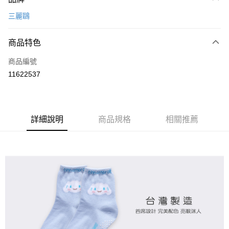
信用卡一次付款
三麗鷗
超商取貨付款
商品特色
LINE Pay
商品編號
Apple Pay
11622537
悠遊付
全盈+PAY
ATM付款
詳細說明
商品規格
相關推薦
運送方式
全家取貨付款
每筆NT$80，滿NT$899(含以上)免運費
付款後全家取貨
每筆NT$80，滿NT$859(含以上)免運費
7-11取貨付款