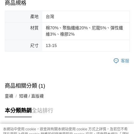
商品規格
產地
台灣
材質
棉70%、聚酯纖維20%、尼龍5%、彈性纖
維3%、橡膠2%
尺寸
13-15
客服
商品相關分類 (1)
童襪
短襪 / 直版襪
本分類熱銷
全站排行
本網站中使用 cookie，欲查詢有關本網站使用 cookie 方式之詳情，及若您不希
熱門標籤