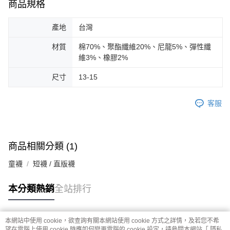
商品規格
產地
台灣
材質
棉70%、聚酯纖維20%、尼龍5%、彈性纖
維3%、橡膠2%
尺寸
13-15
客服
商品相關分類 (1)
童襪
短襪 / 直版襪
本分類熱銷
全站排行
本網站中使用 cookie，欲查詢有關本網站使用 cookie 方式之詳情，及若您不希
熱門標籤
望在電腦上使用 cookie 時應如何變更電腦的 cookie 設定，請參閱本網站「
隱私