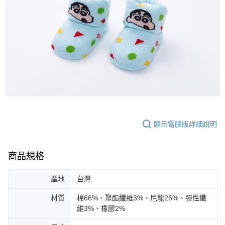
顯示電腦版詳細說明
商品規格
產地
台灣
材質
棉66%、聚酯纖維3%、尼龍26%、彈性纖
維3%、橡膠2%