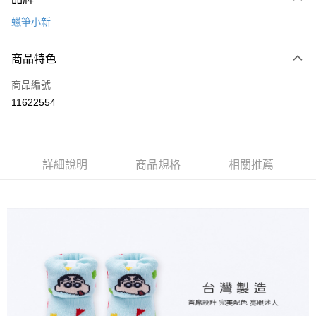
信用卡一次付款
蠟筆小新
超商取貨付款
商品特色
LINE Pay
商品編號
Apple Pay
11622554
悠遊付
全盈+PAY
ATM付款
詳細說明
商品規格
相關推薦
運送方式
全家取貨付款
每筆NT$80，滿NT$899(含以上)免運費
付款後全家取貨
每筆NT$80，滿NT$859(含以上)免運費
7-11取貨付款