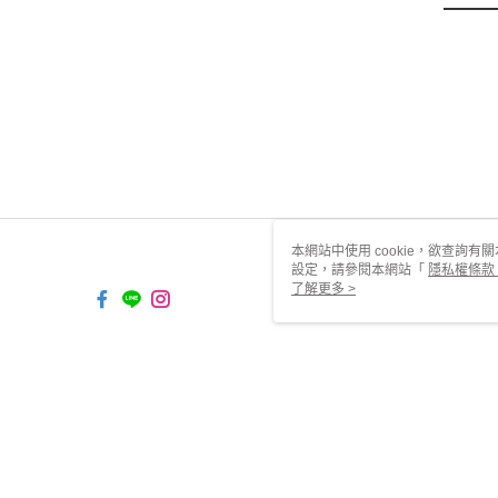
本網站中使用 cookie，欲查詢有關
設定，請參閱本網站「
隱私權條款
使用 cookie。
了解更多 >
TW-MWG1-66-30 Web2.0 De
© 2026 by 旺達行銷事業有限公司