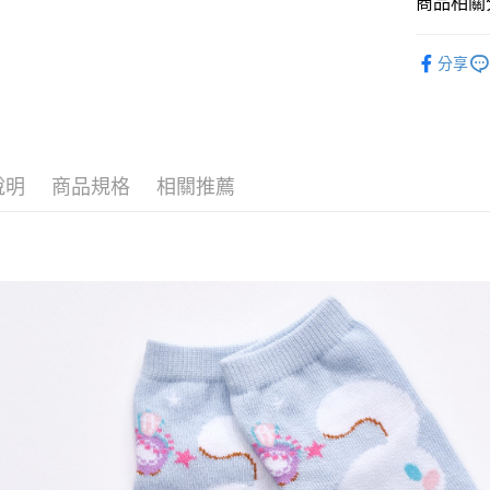
商品相關分
全盈+PAY
童襪
短
ATM付款
分享
運送方式
全家取貨
說明
商品規格
相關推薦
每筆NT$8
付款後全
每筆NT$8
7-11取貨
每筆NT$8
付款後7-1
每筆NT$8
宅配
每筆NT$8