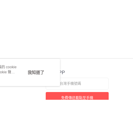
 cookie
kie 聲明
我知道了
官方APP
免費傳送載點至手機
若接到可疑電話，請洽詢165反詐騙專線
本站最佳瀏覽環境請使用 Google Chrome、Firefox 或 Edge 以上版本