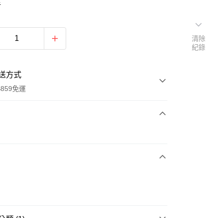
4
清除
紀錄
送方式
859免運
次付款
付款