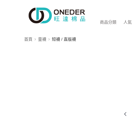
商品分類
人氣
首頁
童襪
短襪 / 直版襪