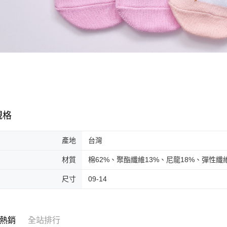
規格
產地
台灣
材質
棉62%、聚酯纖維13%、尼龍18%、彈性纖
尺寸
09-14
熱銷
全站排行