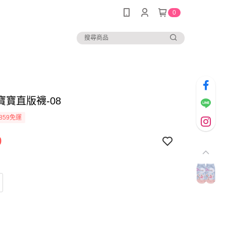
0
寶寶直版襪-08
859免運
9