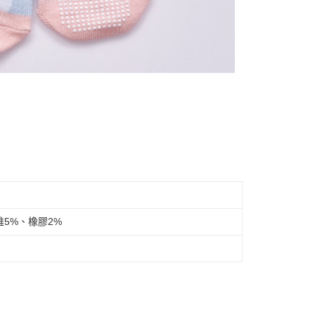
維5%、橡膠2%