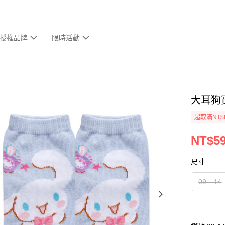
授權品牌
限時活動
大耳狗
超取滿NT$
NT$5
尺寸
09－14