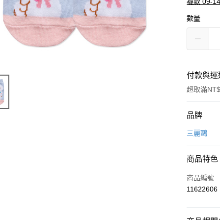
襪款 09-1
數量
付款與運
超取滿NT$
付款方式
品牌
信用卡一
三麗鷗
超商取貨
商品特色
LINE Pay
商品編號
Apple Pay
11622606
悠遊付