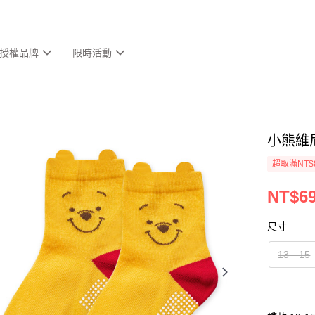
授權品牌
限時活動
小熊維
超取滿NT$
NT$6
尺寸
13－15