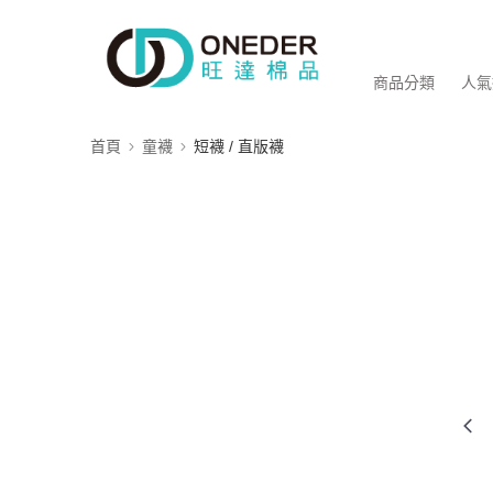
商品分類
人氣
首頁
童襪
短襪 / 直版襪