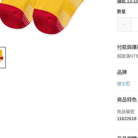
襪款 13-1
數量
付款與運
超取滿NT$
付款方式
品牌
信用卡一
迪士尼
超商取貨
商品特色
LINE Pay
商品編號
Apple Pay
11622618
悠遊付