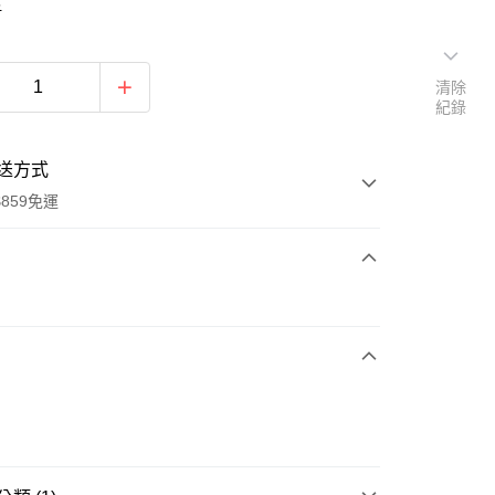
5
清除
紀錄
送方式
859免運
次付款
付款