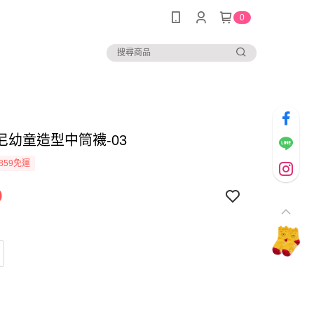
0
尼幼童造型中筒襪-03
859免運
9