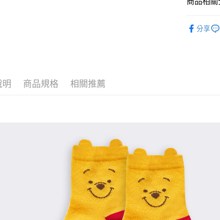
商品相關分
全盈+PAY
童襪
短
ATM付款
分享
運送方式
全家取貨
說明
商品規格
相關推薦
每筆NT$8
付款後全
每筆NT$8
7-11取貨
每筆NT$8
付款後7-1
每筆NT$8
宅配
每筆NT$8