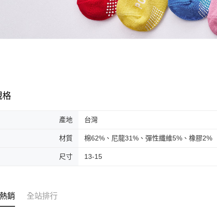
規格
產地
台灣
材質
棉62%、尼龍31%、彈性纖維5%、橡膠2%
尺寸
13-15
熱銷
全站排行