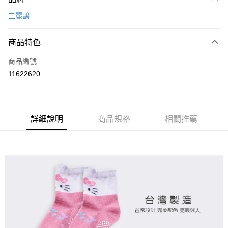
信用卡一次付款
三麗鷗
超商取貨付款
商品特色
LINE Pay
商品編號
Apple Pay
11622620
悠遊付
全盈+PAY
ATM付款
詳細說明
商品規格
相關推薦
運送方式
全家取貨付款
每筆NT$80，滿NT$899(含以上)免運費
付款後全家取貨
每筆NT$80，滿NT$859(含以上)免運費
7-11取貨付款