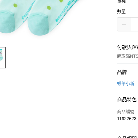
童襪
數量
付款與運
超取滿NT$
付款方式
品牌
信用卡一
蠟筆小新
超商取貨
商品特色
LINE Pay
商品編號
Apple Pay
11622623
悠遊付