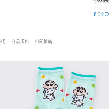
商品相關分
全盈+PAY
童襪
中
ATM付款
分享
運送方式
全家取貨
說明
商品規格
相關推薦
每筆NT$8
付款後全
每筆NT$8
7-11取貨
每筆NT$8
付款後7-1
每筆NT$8
宅配
每筆NT$8