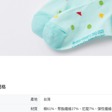
規格
產地
台灣
材質
棉61%、聚酯纖維27%、尼龍7%、彈性纖維