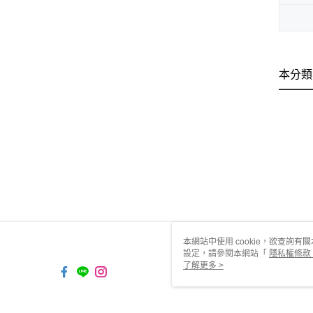
本分類
本網站中使用 cookie，欲查詢有關
設定，請參閱本網站「
隱私權條款
使用 cookie。
了解更多 >