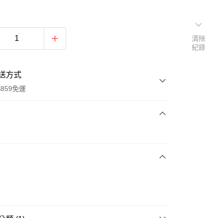
清除
紀錄
送方式
859免運
次付款
付款