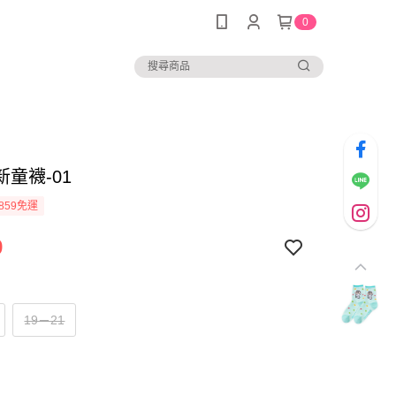
0
童襪-01
859免運
9
19－21