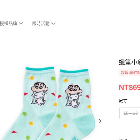
授權品牌
限時活動
蠟筆小新
超取滿NT$
NT$6
尺寸
15－18