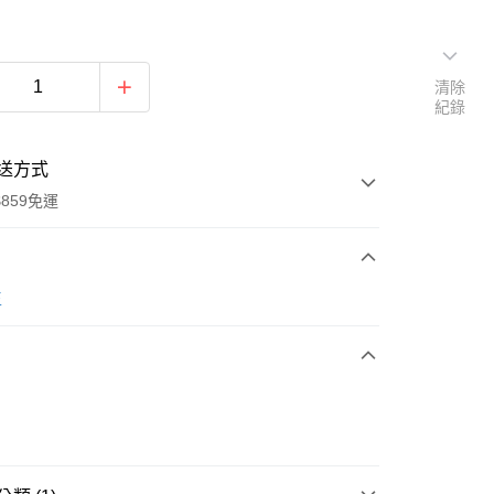
清除
紀錄
送方式
859免運
次付款
王
付款