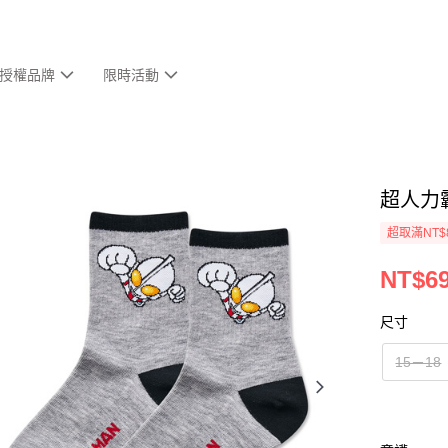
授權品牌
限時活動
超人力
超取滿NT$
NT$6
尺寸
15－18