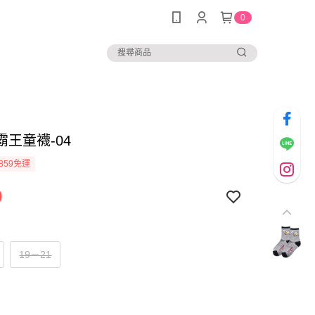
0
霸王童襪-04
859免運
9
19－21