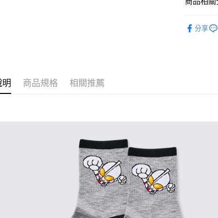
商品相關分
全盈+PAY
童襪
中
ATM付款
分享
運送方式
全家取貨
說明
商品規格
相關推薦
每筆NT$8
付款後全
每筆NT$8
7-11取貨
每筆NT$8
付款後7-1
每筆NT$8
宅配
每筆NT$8