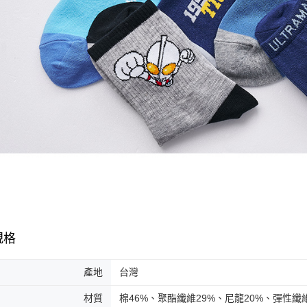
規格
產地
台灣
材質
棉46%、聚酯纖維29%、尼龍20%、彈性纖