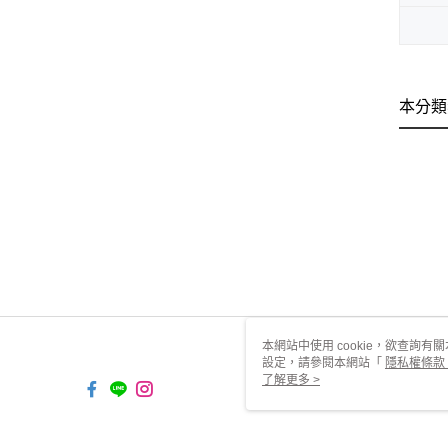
本分類
本網站中使用 cookie，欲查詢有關
設定，請參閱本網站「
隱私權條款
使用 cookie。
了解更多 >