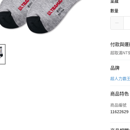
童襪
數量
付款與運
超取滿NT$
付款方式
品牌
信用卡一
超人力霸
超商取貨
商品特色
LINE Pay
商品編號
Apple Pay
11622629
悠遊付