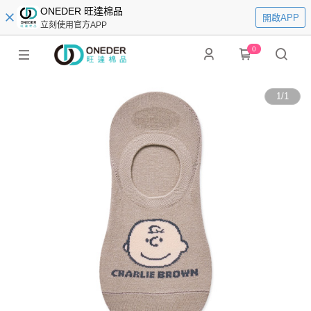
ONEDER 旺達棉品
開啟APP
立刻使用官方APP
0
1
/
1