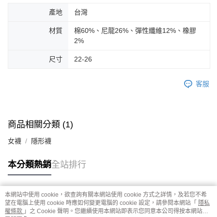
產地
台灣
材質
棉60%、尼龍26%、彈性纖維12%、橡膠
2%
尺寸
22-26
客服
商品相關分類 (1)
女襪
隱形襪
本分類熱銷
全站排行
本網站中使用 cookie，欲查詢有關本網站使用 cookie 方式之詳情，及若您不希
熱門標籤
望在電腦上使用 cookie 時應如何變更電腦的 cookie 設定，請參閱本網站「
隱私
權條款
」之 Cookie 聲明。您繼續使用本網站即表示您同意本公司得按本網站使