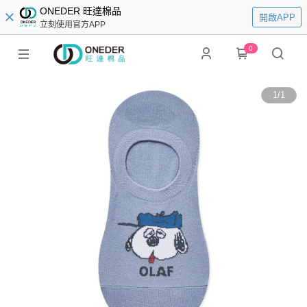
ONEDER 旺達棉品
開啟APP
立刻使用官方APP
0
1
/
1