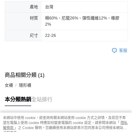
產地
台灣
材質
棉60%、尼龍26%、彈性纖維12%、橡膠
2%
尺寸
22-26
客服
商品相關分類 (1)
女襪
隱形襪
本分類熱銷
全站排行
本網站中使用 cookie，欲查詢有關本網站使用 cookie 方式之詳情，及若您不希
熱門標籤
望在電腦上使用 cookie 時應如何變更電腦的 cookie 設定，請參閱本網站「
隱私
權條款
」之 Cookie 聲明。您繼續使用本網站即表示您同意本公司得按本網站使