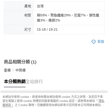
產地
台灣
材質
棉59%、聚酯纖維29%、尼龍7%、彈性纖
維3%、橡膠2%
尺寸
15-18 / 19-21
客服
商品相關分類 (1)
童襪
中筒襪
本分類熱銷
全站排行
本網站中使用 cookie，欲查詢有關本網站使用 cookie 方式之詳情，及若您不希
熱門標籤
望在電腦上使用 cookie 時應如何變更電腦的 cookie 設定，請參閱本網站「
隱私
權條款
」之 Cookie 聲明。您繼續使用本網站即表示您同意本公司得按本網站使