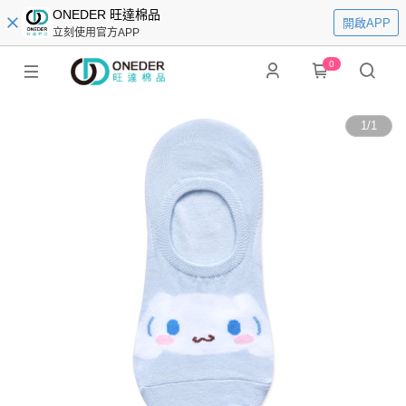
ONEDER 旺達棉品
開啟APP
立刻使用官方APP
0
1
/
1