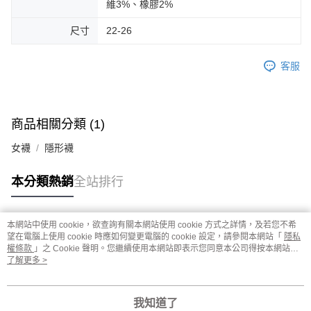
維3%、橡膠2%
尺寸
22-26
客服
商品相關分類 (1)
女襪
隱形襪
本分類熱銷
全站排行
本網站中使用 cookie，欲查詢有關本網站使用 cookie 方式之詳情，及若您不希
熱門標籤
望在電腦上使用 cookie 時應如何變更電腦的 cookie 設定，請參閱本網站「
隱私
權條款
」之 Cookie 聲明。您繼續使用本網站即表示您同意本公司得按本網站使
用條款之 Cookie 聲明使用 cookie。
了解更多 >
我知道了