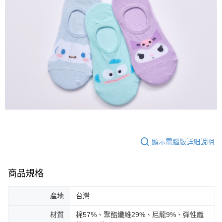
顯示電腦版詳細說明
商品規格
產地
台灣
材質
棉57%、聚酯纖維29%、尼龍9%、彈性纖