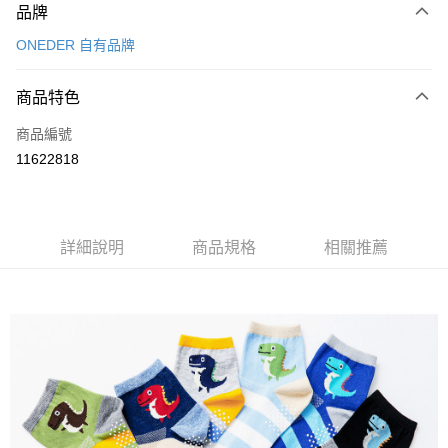
品牌
信用卡一次付款
ONEDER 自有品牌
超商取貨付款
商品特色
LINE Pay
商品編號
Apple Pay
11622818
悠遊付
全盈+PAY
ATM付款
詳細說明
商品規格
相關推薦
運送方式
全家取貨付款
每筆NT$80，滿NT$899(含以上)免運費
付款後全家取貨
每筆NT$80，滿NT$859(含以上)免運費