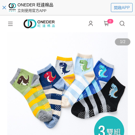
ONEDER 旺達棉品
開啟APP
立刻使用官方APP
0
1
/
2