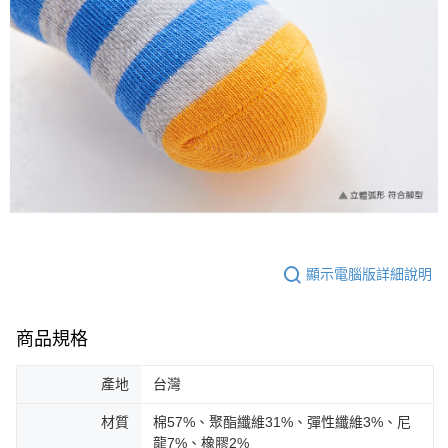
顯示電腦版詳細說明
商品規格
產地
台灣
材質
棉57%、聚酯纖維31%、彈性纖維3%、尼
龍7%、橡膠2%