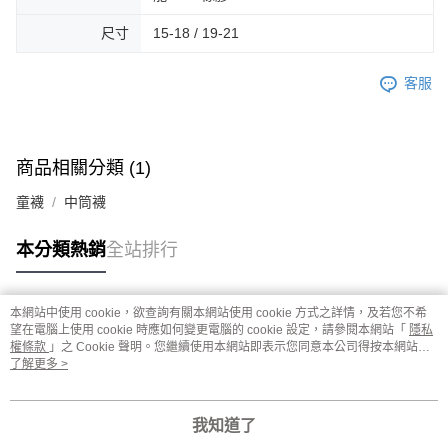
尺寸
15-18 / 19-21
客服
商品相關分類 (1)
童襪
中筒襪
本分類熱銷
全站排行
本網站中使用 cookie，欲查詢有關本網站使用 cookie 方式之詳情，及若您不希
熱門標籤
望在電腦上使用 cookie 時應如何變更電腦的 cookie 設定，請參閱本網站「
隱私
權條款
」之 Cookie 聲明。您繼續使用本網站即表示您同意本公司得按本網站使
用條款之 Cookie 聲明使用 cookie。
了解更多 >
我知道了