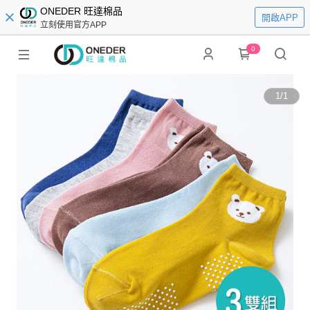
ONEDER 旺達棉品
開啟APP
立刻使用官方APP
0
1
/
1