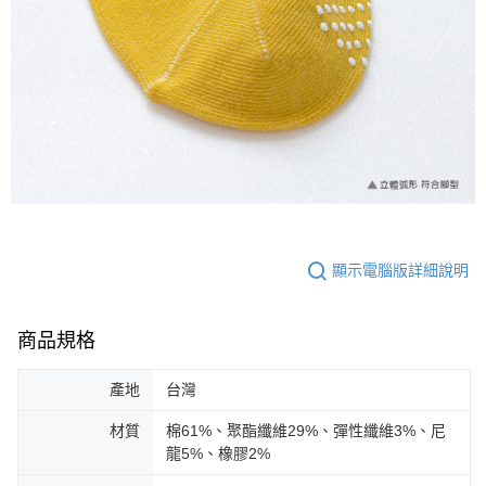
顯示電腦版詳細說明
商品規格
產地
台灣
材質
棉61%、聚酯纖維29%、彈性纖維3%、尼
龍5%、橡膠2%