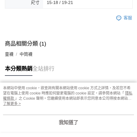
尺寸
15-18 / 19-21
客服
商品相關分類 (1)
童襪
中筒襪
本分類熱銷
全站排行
本網站中使用 cookie，欲查詢有關本網站使用 cookie 方式之詳情，及若您不希
熱門標籤
望在電腦上使用 cookie 時應如何變更電腦的 cookie 設定，請參閱本網站「
隱私
權條款
」之 Cookie 聲明。您繼續使用本網站即表示您同意本公司得按本網站使
用條款之 Cookie 聲明使用 cookie。
了解更多 >
我知道了