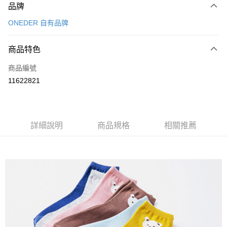
品牌
信用卡一次付款
ONEDER 自有品牌
超商取貨付款
商品特色
LINE Pay
商品編號
Apple Pay
11622821
悠遊付
全盈+PAY
ATM付款
詳細說明
商品規格
相關推薦
運送方式
全家取貨付款
每筆NT$80，滿NT$899(含以上)免運費
付款後全家取貨
每筆NT$80，滿NT$859(含以上)免運費