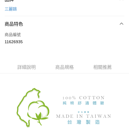
信用卡一次付款
三麗鷗
超商取貨付款
商品特色
LINE Pay
商品編號
Apple Pay
11626935
悠遊付
全盈+PAY
ATM付款
詳細說明
商品規格
相關推薦
運送方式
全家取貨付款
每筆NT$80，滿NT$899(含以上)免運費
付款後全家取貨
每筆NT$80，滿NT$859(含以上)免運費
7-11取貨付款