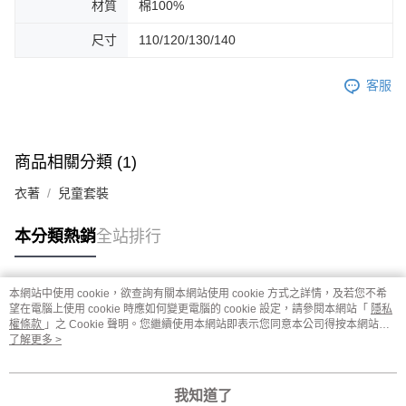
材質
棉100%
尺寸
110/120/130/140
客服
商品相關分類 (1)
衣著
兒童套裝
本分類熱銷
全站排行
本網站中使用 cookie，欲查詢有關本網站使用 cookie 方式之詳情，及若您不希
熱門標籤
望在電腦上使用 cookie 時應如何變更電腦的 cookie 設定，請參閱本網站「
隱私
權條款
」之 Cookie 聲明。您繼續使用本網站即表示您同意本公司得按本網站使
用條款之 Cookie 聲明使用 cookie。
了解更多 >
我知道了