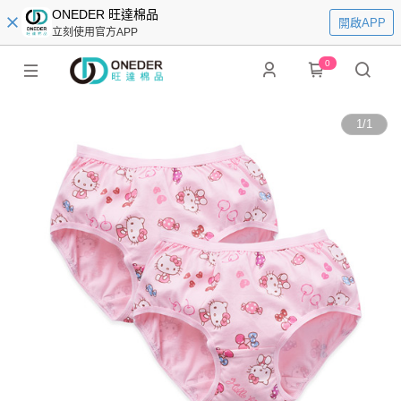
ONEDER 旺達棉品
開啟APP
立刻使用官方APP
0
1
/
1