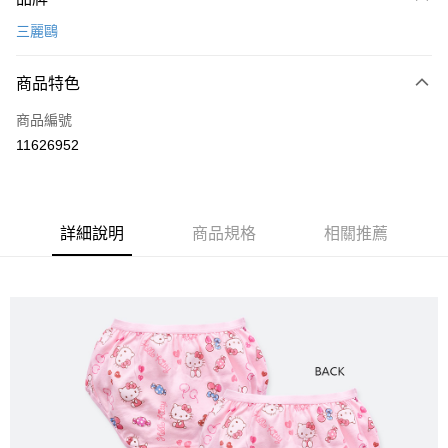
信用卡一次付款
三麗鷗
超商取貨付款
商品特色
LINE Pay
商品編號
Apple Pay
11626952
悠遊付
全盈+PAY
ATM付款
詳細說明
商品規格
相關推薦
運送方式
全家取貨付款
每筆NT$80，滿NT$899(含以上)免運費
付款後全家取貨
每筆NT$80，滿NT$859(含以上)免運費
7-11取貨付款