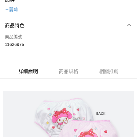
信用卡一次付款
三麗鷗
超商取貨付款
商品特色
LINE Pay
商品編號
Apple Pay
11626975
悠遊付
全盈+PAY
ATM付款
詳細說明
商品規格
相關推薦
運送方式
全家取貨付款
每筆NT$80，滿NT$899(含以上)免運費
付款後全家取貨
每筆NT$80，滿NT$859(含以上)免運費
7-11取貨付款