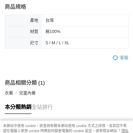
商品規格
產地
台灣
材質
棉100%
尺寸
S / M / L / XL
客服
商品相關分類 (1)
衣著
兒童內著
本分類熱銷
全站排行
本網站中使用 cookie，欲查詢有關本網站使用 cookie 方式之詳情，及若您不希
熱門標籤
望在電腦上使用 cookie 時應如何變更電腦的 cookie 設定，請參閱本網站「
隱私