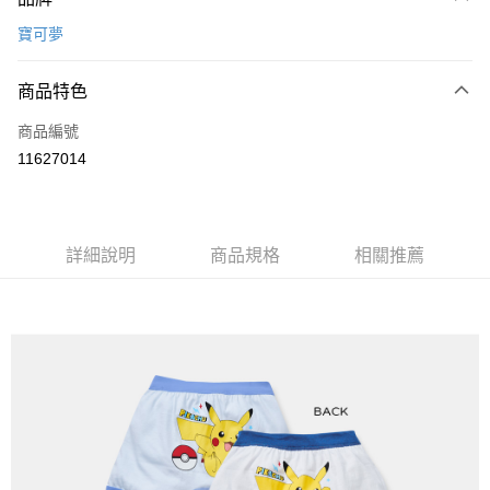
信用卡一次付款
寶可夢
超商取貨付款
商品特色
LINE Pay
商品編號
Apple Pay
11627014
悠遊付
全盈+PAY
ATM付款
詳細說明
商品規格
相關推薦
運送方式
全家取貨付款
每筆NT$80，滿NT$899(含以上)免運費
付款後全家取貨
每筆NT$80，滿NT$859(含以上)免運費
7-11取貨付款