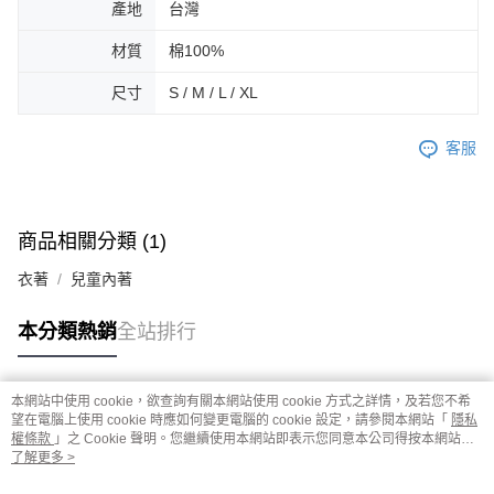
產地
台灣
材質
棉100%
尺寸
S / M / L / XL
客服
商品相關分類 (1)
衣著
兒童內著
本分類熱銷
全站排行
本網站中使用 cookie，欲查詢有關本網站使用 cookie 方式之詳情，及若您不希
熱門標籤
望在電腦上使用 cookie 時應如何變更電腦的 cookie 設定，請參閱本網站「
隱私
權條款
」之 Cookie 聲明。您繼續使用本網站即表示您同意本公司得按本網站使
用條款之 Cookie 聲明使用 cookie。
了解更多 >