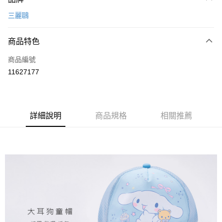
信用卡一次付款
三麗鷗
超商取貨付款
商品特色
LINE Pay
商品編號
Apple Pay
11627177
悠遊付
全盈+PAY
ATM付款
詳細說明
商品規格
相關推薦
運送方式
全家取貨付款
每筆NT$80，滿NT$899(含以上)免運費
付款後全家取貨
每筆NT$80，滿NT$859(含以上)免運費
7-11取貨付款