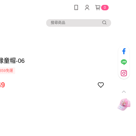
0
童帽-06
859免運
49