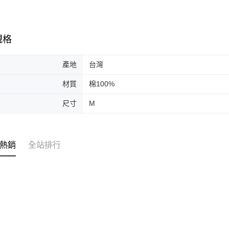
規格
產地
台灣
材質
棉100%
尺寸
M
熱銷
全站排行