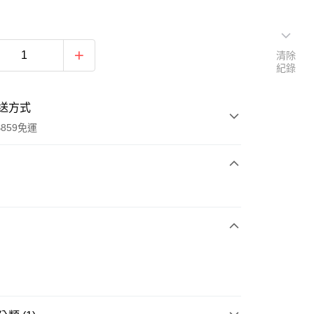
清除
紀錄
送方式
859免運
次付款
付款