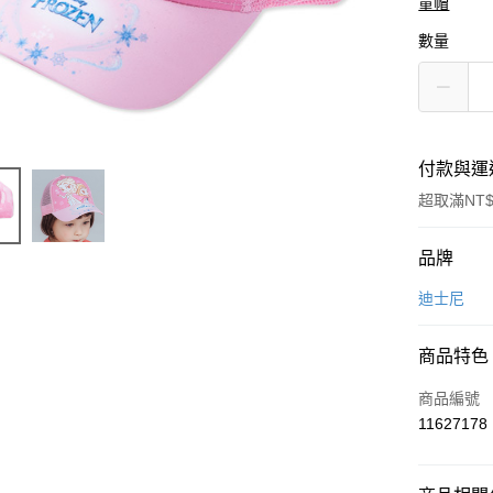
童帽
數量
付款與運
超取滿NT$
付款方式
品牌
信用卡一
迪士尼
超商取貨
商品特色
LINE Pay
商品編號
Apple Pay
11627178
悠遊付