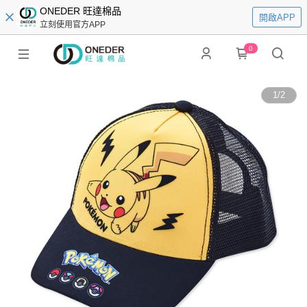
ONEDER 旺達棉品
開啟APP
立刻使用官方APP
0
1
/
2