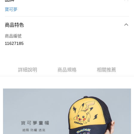
信用卡一次付款
寶可夢
超商取貨付款
商品特色
LINE Pay
商品編號
Apple Pay
11627185
悠遊付
全盈+PAY
ATM付款
詳細說明
商品規格
相關推薦
運送方式
全家取貨付款
每筆NT$80，滿NT$899(含以上)免運費
付款後全家取貨
每筆NT$80，滿NT$859(含以上)免運費
7-11取貨付款