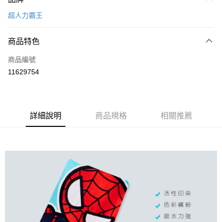
信用卡一次付款
超人力霸王
超商取貨付款
商品特色
LINE Pay
商品編號
Apple Pay
11629754
悠遊付
全盈+PAY
ATM付款
詳細說明
商品規格
相關推薦
運送方式
全家取貨付款
每筆NT$80，滿NT$899(含以上)免運費
付款後全家取貨
每筆NT$80，滿NT$859(含以上)免運費
7-11取貨付款