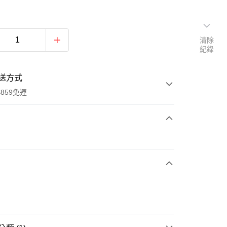
清除
紀錄
送方式
859免運
次付款
付款