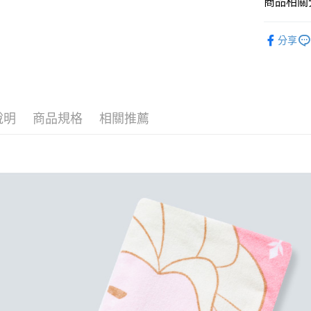
商品相關分
全盈+PAY
居家
童巾
ATM付款
分享
運送方式
全家取貨
說明
商品規格
相關推薦
每筆NT$8
付款後全
每筆NT$8
7-11取貨
每筆NT$8
付款後7-1
每筆NT$8
宅配
每筆NT$8