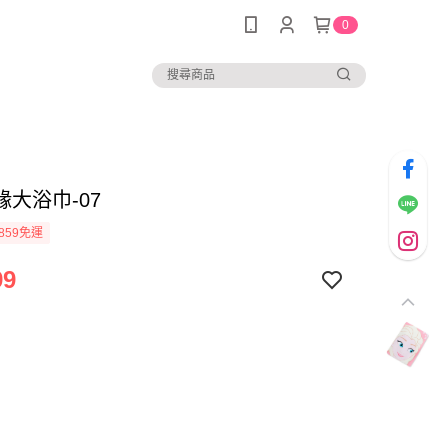
0
緣大浴巾-07
859免運
99