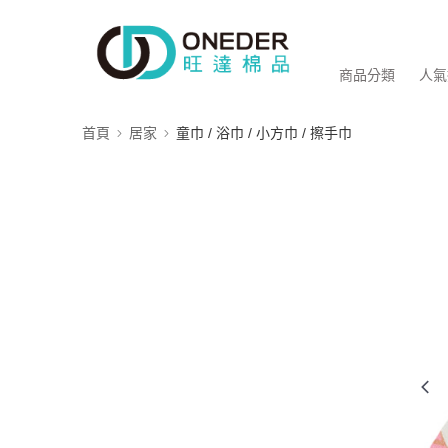
商品分類
人氣
首頁
居家
童巾 / 浴巾 / 小方巾 / 擦手巾