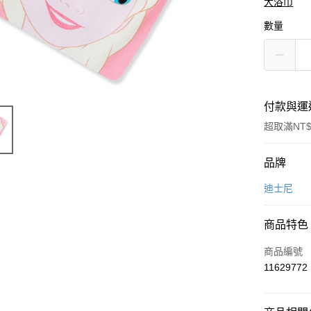
大浴巾
數量
付款與運
超取滿NT$
付款方式
品牌
信用卡一
迪士尼
超商取貨
商品特色
LINE Pay
商品編號
Apple Pay
11629772
悠遊付