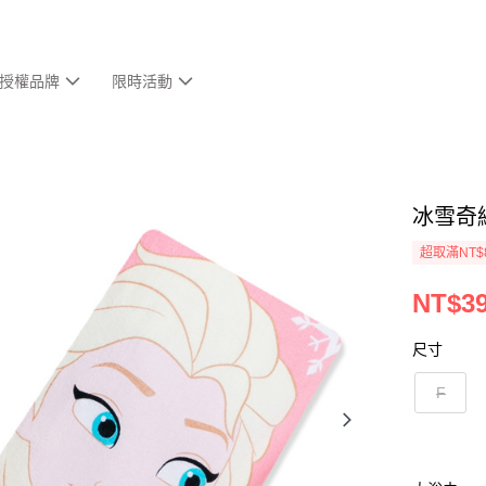
授權品牌
限時活動
冰雪奇
超取滿NT$
NT$3
尺寸
F