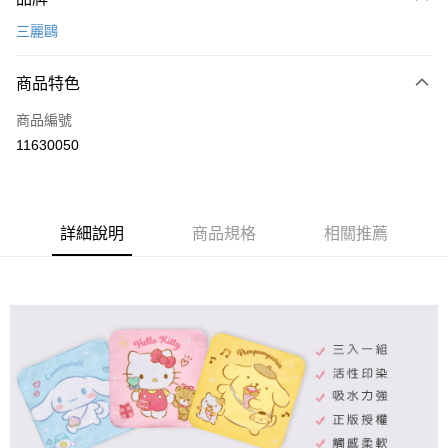
信用卡一次付款
三麗鷗
超商取貨付款
商品特色
LINE Pay
商品編號
Apple Pay
11630050
悠遊付
全盈+PAY
ATM付款
詳細說明
商品規格
相關推薦
運送方式
全家取貨付款
每筆NT$80，滿NT$899(含以上)免運費
付款後全家取貨
每筆NT$80，滿NT$859(含以上)免運費
7-11取貨付款