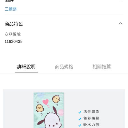
信用卡一次付款
三麗鷗
超商取貨付款
商品特色
LINE Pay
商品編號
Apple Pay
11630438
悠遊付
全盈+PAY
ATM付款
詳細說明
商品規格
相關推薦
運送方式
全家取貨付款
每筆NT$80，滿NT$899(含以上)免運費
付款後全家取貨
每筆NT$80，滿NT$859(含以上)免運費
7-11取貨付款