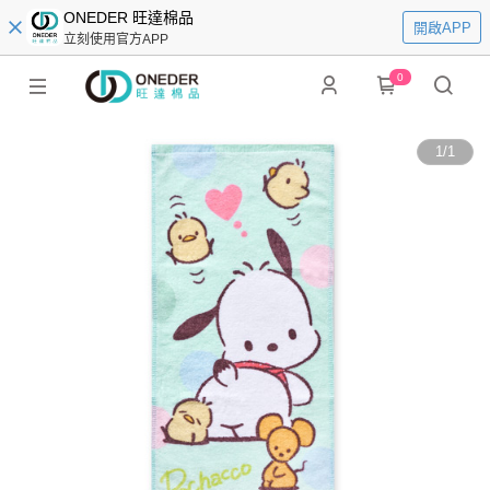
ONEDER 旺達棉品
開啟APP
立刻使用官方APP
0
1
/
1