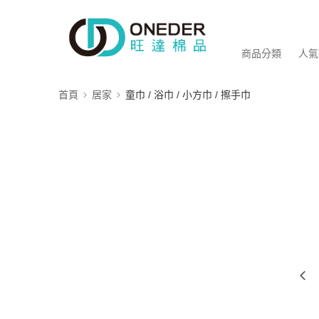
商品分類
人氣
首頁
居家
童巾 / 浴巾 / 小方巾 / 擦手巾