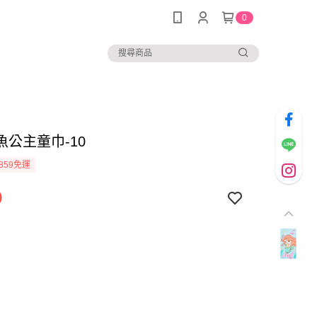
0
魚公主童巾-10
859免運
9