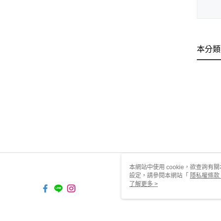
本分類
本網站中使用 cookie，欲查詢有關
設定，請參閱本網站「
隱私權條款
使用 cookie。
了解更多 >