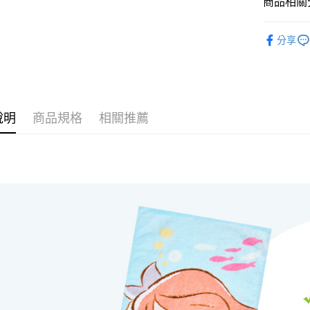
商品相關分
全盈+PAY
居家
童巾
ATM付款
分享
運送方式
全家取貨
說明
商品規格
相關推薦
每筆NT$8
付款後全
每筆NT$8
7-11取貨
每筆NT$8
付款後7-1
每筆NT$8
宅配
每筆NT$8