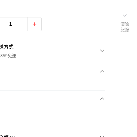
清除
紀錄
送方式
859免運
次付款
付款