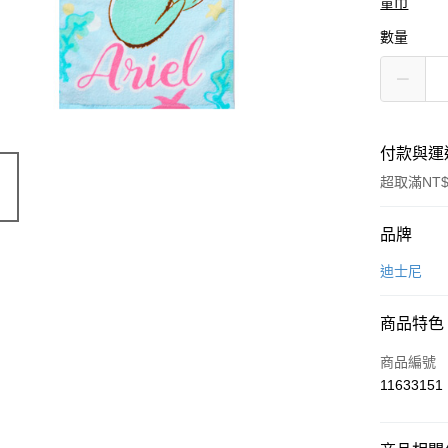
童巾
數量
付款與運
超取滿NT$
付款方式
品牌
信用卡一
迪士尼
超商取貨
商品特色
LINE Pay
商品編號
Apple Pay
11633151
悠遊付