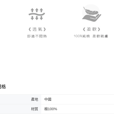
規格
產地
中國
材質
棉100%