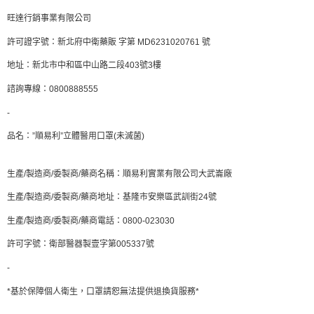
旺達行銷事業有限公司
許可證字號：新北府中衛藥販 字第 MD6231020761 號
地址：新北市中和區中山路二段403號3樓
諮詢專線：0800888555
-
品名：”順易利”立體醫用口罩(未滅菌)
生產/製造商/委製商/藥商名稱：順易利實業有限公司大武崙廠
生產/製造商/委製商/藥商地址：基隆市安樂區武訓街24號
生產/製造商/委製商/藥商電話：0800-023030
許可字號：衛部醫器製壹字第005337號
-
*基於保障個人衛生，口罩請恕無法提供退換貨服務*