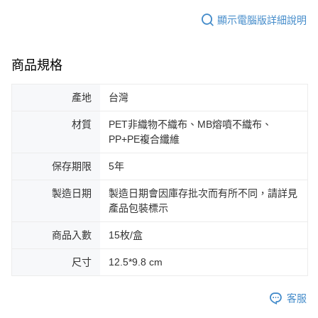
顯示電腦版詳細說明
商品規格
產地
台灣
材質
PET非織物不織布、MB熔噴不織布、
PP+PE複合纖維
保存期限
5年
製造日期
製造日期會因庫存批次而有所不同，請詳見
產品包裝標示
商品入數
15枚/盒
尺寸
12.5*9.8 cm
客服