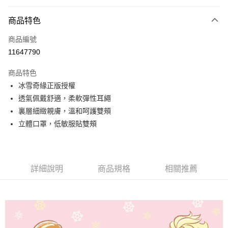
超商取貨付款
商品特色
LINE Pay
商品編號
Apple Pay
11647790
悠遊付
商品特色
全盈+PAY
冰雪奇緣正版授權
ATM付款
透氣佩戴舒適，柔軟彈性耳繩
裏層細緻親膚，溫和呵護雙頰
運送方式
立體口罩，低敏服貼雙頰
全家取貨付款
每筆NT$80，滿NT$899(含以上)免運費
詳細說明
商品規格
相關推薦
付款後全家取貨
每筆NT$80，滿NT$859(含以上)免運費
7-11取貨付款
每筆NT$80，滿NT$899(含以上)免運費