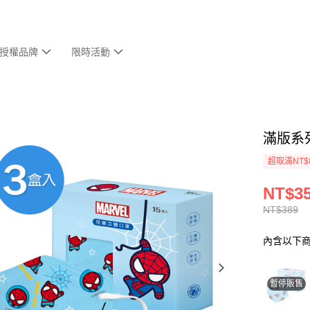
授權品牌
限時活動
滿版系列
超取滿NT$
NT$3
NT$389
內含以下
暫停販售