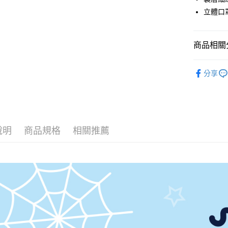
ATM付款
立體口
運送方式
商品相關分
全家取貨
口罩配件
每筆NT$8
分享
付款後全
每筆NT$8
7-11取貨
說明
商品規格
相關推薦
每筆NT$8
付款後7-1
每筆NT$8
宅配
每筆NT$8