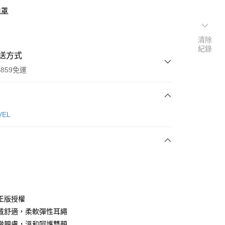
口罩
清除
紀錄
送方式
859免運
次付款
VEL
付款
正版授權
戴舒適，柔軟彈性耳繩
緻親膚，溫和呵護雙頰