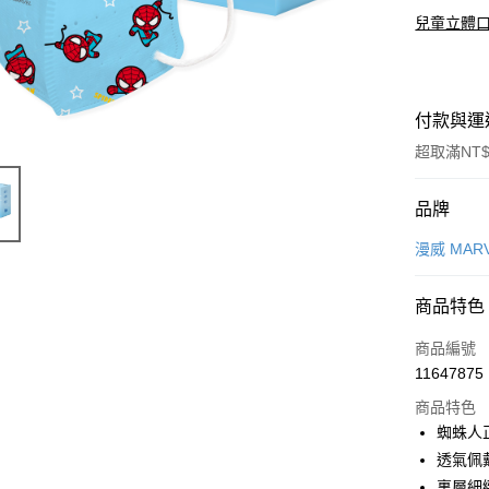
兒童立體
付款與運
超取滿NT$
付款方式
品牌
信用卡一
漫威 MAR
超商取貨
商品特色
LINE Pay
商品編號
Apple Pay
11647875
商品特色
悠遊付
蜘蛛人
全盈+PAY
透氣佩
裏層細