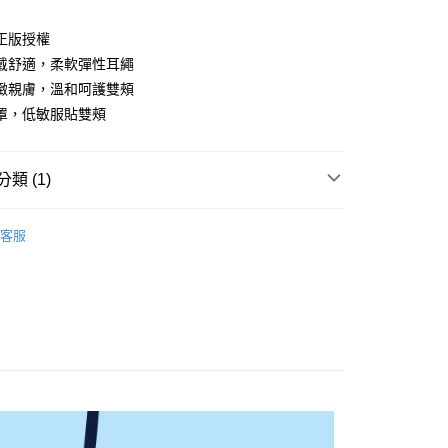
正版授權
戴舒適，柔軟彈性耳繩
緻親膚，溫和呵護雙頰
罩，低敏服貼雙頰
類 (1)
付款
口罩
0，滿NT$899(含以上)免運費
客服
家取貨
0，滿NT$859(含以上)免運費
付款
0，滿NT$899(含以上)免運費
1取貨
0，滿NT$859(含以上)免運費