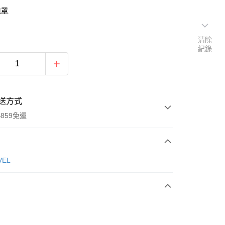
口罩
清除
紀錄
送方式
859免運
次付款
VEL
付款