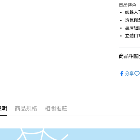
商品特色
悠遊付
蜘蛛人
全盈+PAY
透氣佩
裏層細
ATM付款
立體口
運送方式
商品相關分
全家取貨
口罩配件
每筆NT$8
分享
付款後全
每筆NT$8
7-11取貨
說明
商品規格
相關推薦
每筆NT$8
付款後7-1
每筆NT$8