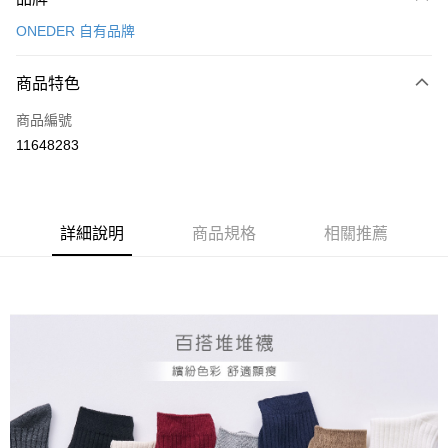
信用卡一次付款
ONEDER 自有品牌
超商取貨付款
商品特色
LINE Pay
商品編號
Apple Pay
11648283
悠遊付
全盈+PAY
ATM付款
詳細說明
商品規格
相關推薦
運送方式
全家取貨付款
每筆NT$80，滿NT$899(含以上)免運費
付款後全家取貨
每筆NT$80，滿NT$859(含以上)免運費
7-11取貨付款