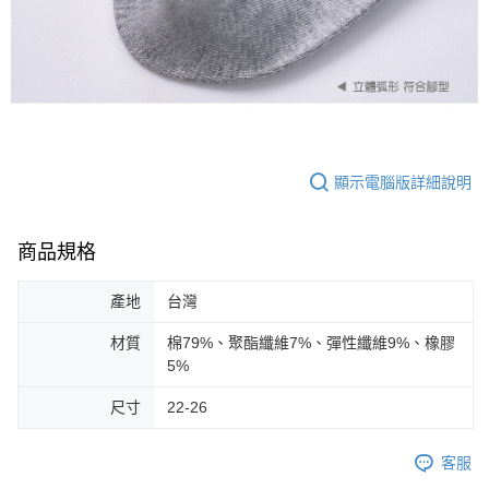
顯示電腦版詳細說明
商品規格
產地
台灣
材質
棉79%、聚酯纖維7%、彈性纖維9%、橡膠
5%
尺寸
22-26
客服