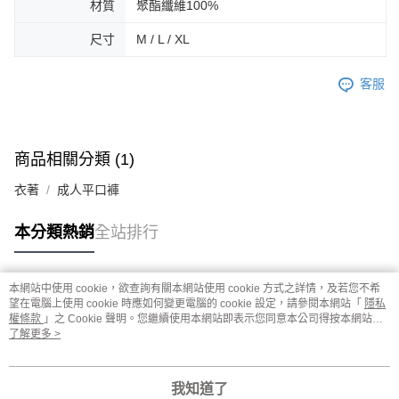
材質
聚酯纖維100%
尺寸
M / L / XL
客服
商品相關分類 (1)
衣著
成人平口褲
本分類熱銷
全站排行
本網站中使用 cookie，欲查詢有關本網站使用 cookie 方式之詳情，及若您不希
熱門標籤
望在電腦上使用 cookie 時應如何變更電腦的 cookie 設定，請參閱本網站「
隱私
權條款
」之 Cookie 聲明。您繼續使用本網站即表示您同意本公司得按本網站使
用條款之 Cookie 聲明使用 cookie。
了解更多 >
我知道了