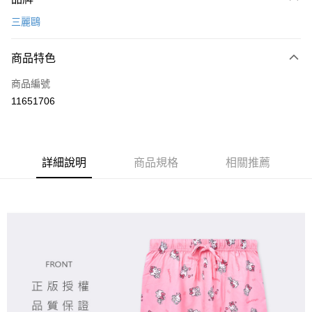
信用卡一次付款
三麗鷗
超商取貨付款
商品特色
LINE Pay
商品編號
Apple Pay
11651706
悠遊付
全盈+PAY
ATM付款
詳細說明
商品規格
相關推薦
運送方式
全家取貨付款
每筆NT$80，滿NT$899(含以上)免運費
付款後全家取貨
每筆NT$80，滿NT$859(含以上)免運費
7-11取貨付款