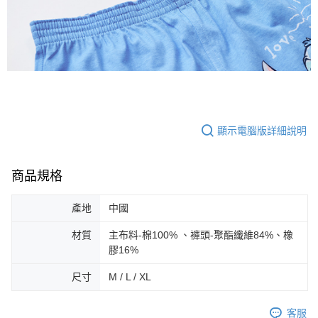
顯示電腦版詳細說明
商品規格
產地
中國
材質
主布料-棉100% 、褲頭-聚酯纖維84%、橡
膠16%
尺寸
M / L / XL
客服