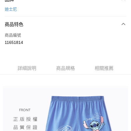
信用卡一次付款
迪士尼
超商取貨付款
商品特色
LINE Pay
商品編號
Apple Pay
11651814
悠遊付
全盈+PAY
ATM付款
詳細說明
商品規格
相關推薦
運送方式
全家取貨付款
每筆NT$80，滿NT$899(含以上)免運費
付款後全家取貨
每筆NT$80，滿NT$859(含以上)免運費
7-11取貨付款