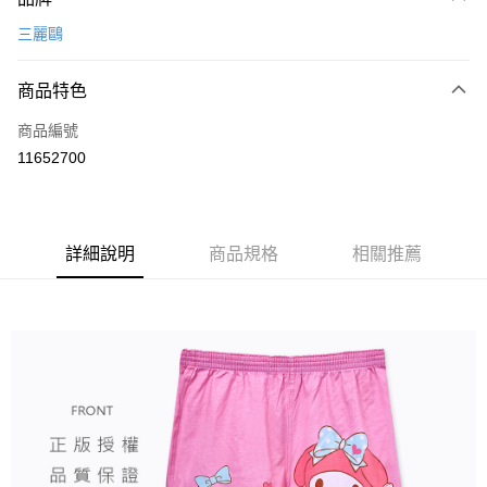
信用卡一次付款
三麗鷗
超商取貨付款
商品特色
LINE Pay
商品編號
Apple Pay
11652700
悠遊付
全盈+PAY
ATM付款
詳細說明
商品規格
相關推薦
運送方式
全家取貨付款
每筆NT$80，滿NT$899(含以上)免運費
付款後全家取貨
每筆NT$80，滿NT$859(含以上)免運費
7-11取貨付款