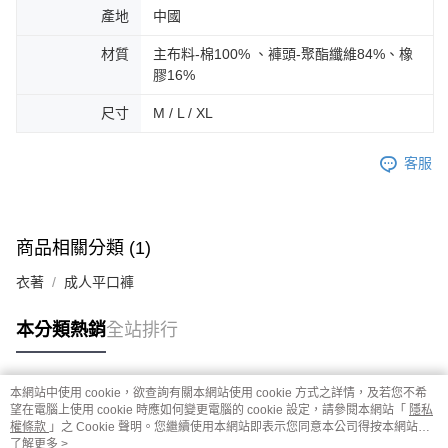
產地
中國
材質
主布料-棉100% 、褲頭-聚酯纖維84%、橡
膠16%
尺寸
M / L / XL
客服
商品相關分類 (1)
衣著
成人平口褲
本分類熱銷
全站排行
本網站中使用 cookie，欲查詢有關本網站使用 cookie 方式之詳情，及若您不希
熱門標籤
望在電腦上使用 cookie 時應如何變更電腦的 cookie 設定，請參閱本網站「
隱私
權條款
」之 Cookie 聲明。您繼續使用本網站即表示您同意本公司得按本網站使
用條款之 Cookie 聲明使用 cookie。
了解更多 >