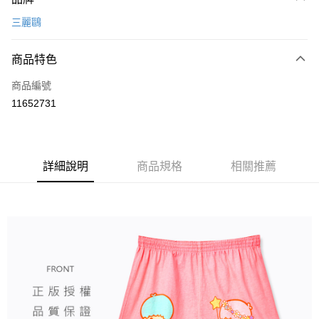
信用卡一次付款
三麗鷗
超商取貨付款
商品特色
LINE Pay
商品編號
Apple Pay
11652731
悠遊付
全盈+PAY
ATM付款
詳細說明
商品規格
相關推薦
運送方式
全家取貨付款
每筆NT$80，滿NT$899(含以上)免運費
付款後全家取貨
每筆NT$80，滿NT$859(含以上)免運費
7-11取貨付款