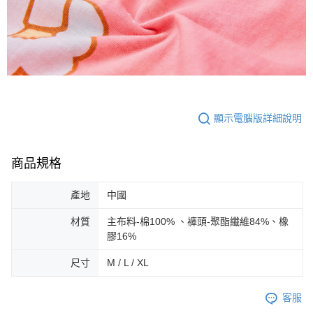
顯示電腦版詳細說明
商品規格
產地
中國
材質
主布料-棉100% 、褲頭-聚酯纖維84%、橡
膠16%
尺寸
M / L / XL
客服