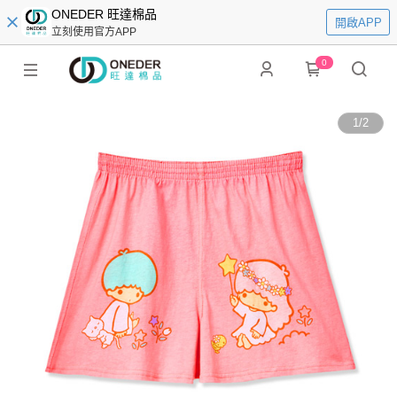
ONEDER 旺達棉品
開啟APP
立刻使用官方APP
0
1
/
2