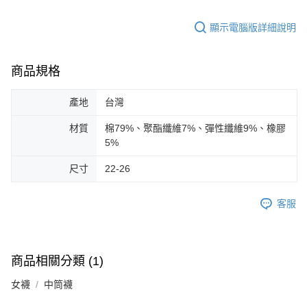
顯示電腦版詳細說明
商品規格
產地
台灣
材質
棉79%、聚酯纖維7%、彈性纖維9%、橡膠
5%
尺寸
22-26
客服
商品相關分類 (1)
女襪
中筒襪