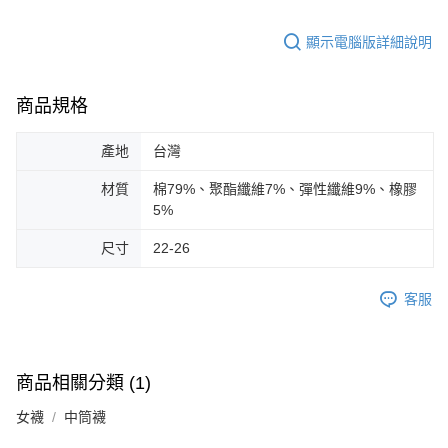
顯示電腦版詳細說明
商品規格
產地
台灣
材質
棉79%、聚酯纖維7%、彈性纖維9%、橡膠
5%
尺寸
22-26
客服
商品相關分類 (1)
女襪
中筒襪