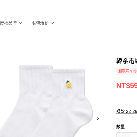
授權品牌
限時活動
韓系電繡
超取滿NT$
NT$5
襪款 22-2
數量