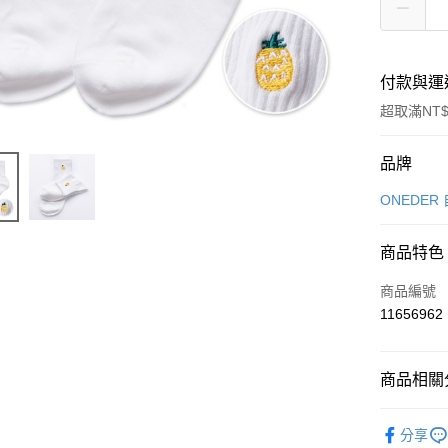
付款與運
超取滿NT$
付款方式
品牌
信用卡一
ONEDER
超商取貨
商品特色
LINE Pay
商品編號
Apple Pay
11656962
悠遊付
商品相關分
全盈+PAY
女襪
中
ATM付款
分享