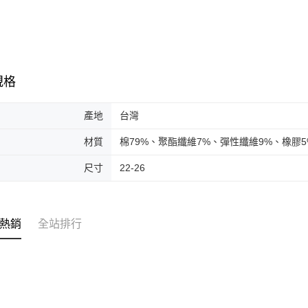
規格
產地
台灣
材質
棉79%、聚酯纖維7%、彈性纖維9%、橡膠5
尺寸
22-26
熱銷
全站排行