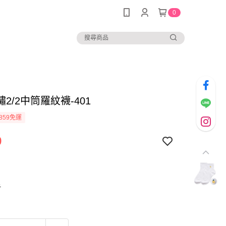
0
2/2中筒羅紋襪-401
859免運
9
6