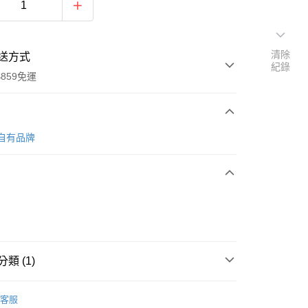
清除
送方式
紀錄
859免運
次付款
 自有品牌
付款
類 (1)
筒襪
客服