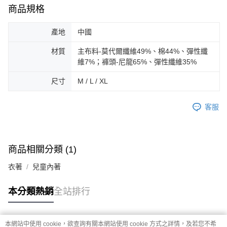
商品規格
產地
中國
材質
主布料-莫代爾纖維49%、棉44%、彈性纖
維7%；褲頭-尼龍65%、彈性纖維35%
尺寸
M / L / XL
客服
商品相關分類 (1)
衣著
兒童內著
本分類熱銷
全站排行
本網站中使用 cookie，欲查詢有關本網站使用 cookie 方式之詳情，及若您不希