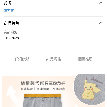
品牌
信用卡一次付款
寶可夢
超商取貨付款
商品特色
LINE Pay
商品編號
Apple Pay
11657028
悠遊付
全盈+PAY
ATM付款
詳細說明
商品規格
相關推薦
運送方式
全家取貨付款
每筆NT$80，滿NT$899(含以上)免運費
付款後全家取貨
每筆NT$80，滿NT$859(含以上)免運費