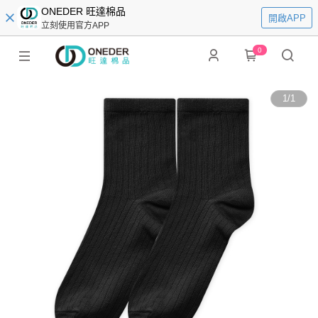
ONEDER 旺達棉品
開啟APP
立刻使用官方APP
0
1
/
1