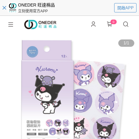
ONEDER 旺達棉品
開啟APP
立刻使用官方APP
0
1
/
1