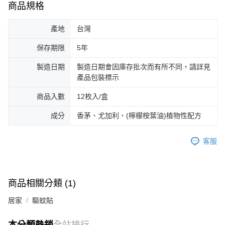
商品規格
產地
台灣
保存期限
5年
製造日期
製造日期會因庫存批次而有所不同，請詳見
產品包裝標示
商品入數
12枚入/盒
成分
香茅、尤加利、(檸檬桉葉油)植物性配方
客服
商品相關分類 (1)
居家
驅蚊貼
本分類熱銷
全站排行