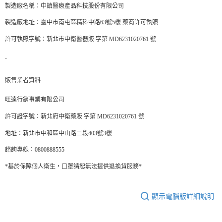
製造廠名稱：中鎮醫療產品科技股份有限公司
製造廠地址：臺中市南屯區精科中路63號5樓 藥商許可執照
許可執照字號：新北市中衛醫器販 字第 MD6231020761 號
-
販售業者資料
旺達行銷事業有限公司
許可證字號：新北府中衛藥販 字第 MD6231020761 號
地址：新北市中和區中山路二段403號3樓
諮詢專線：0800888555
*基於保障個人衛生，口罩請恕無法提供退換貨服務*
顯示電腦版詳細說明