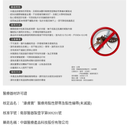
醫療器材許可證
核定品名：〝康膚寶〞醫療用黏性膠帶及黏性繃帶(未滅菌)
核准字號：衛部醫器製壹字第009201號
藥商名稱：中鎮醫療產品科技股份有限公司