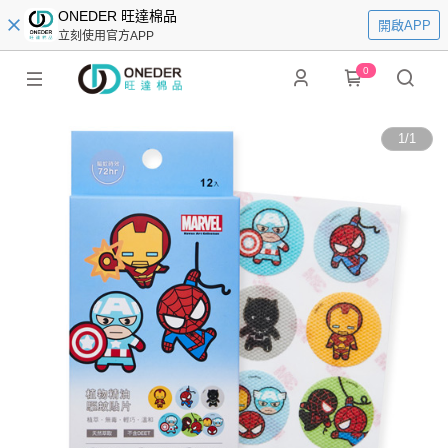
ONEDER 旺達棉品
開啟APP
立刻使用官方APP
0
1
/
1