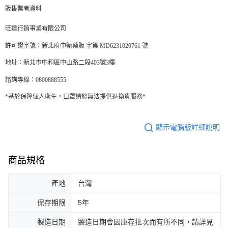
販售業者資料
旺達行銷事業有限公司
許可證字號：新北府中衛藥販 字第 MD6231020761 號
地址：新北市中和區中山路二段403號3樓
諮詢專線：0800888555
*基於保障個人衛生，口罩請恕無法提供退換貨服務*
顯示電腦版詳細說明
商品規格
產地
台灣
保存期限
5年
製造日期
製造日期會因庫存批次而有所不同，請詳見