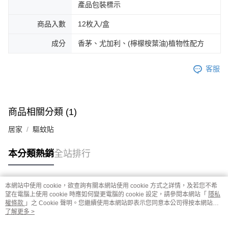
產品包裝標示
商品入數
12枚入/盒
成分
香茅、尤加利、(檸檬桉葉油)植物性配方
客服
商品相關分類 (1)
居家
驅蚊貼
本分類熱銷
全站排行
本網站中使用 cookie，欲查詢有關本網站使用 cookie 方式之詳情，及若您不希
熱門標籤
望在電腦上使用 cookie 時應如何變更電腦的 cookie 設定，請參閱本網站「
隱私
權條款
」之 Cookie 聲明。您繼續使用本網站即表示您同意本公司得按本網站使
用條款之 Cookie 聲明使用 cookie。
了解更多 >