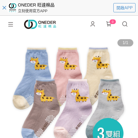
ONEDER 旺達棉品
開啟APP
立刻使用官方APP
0
1
/
1