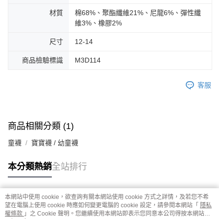
材質
棉68%、聚酯纖維21%、尼龍6%、彈性纖
維3%、橡膠2%
尺寸
12-14
商品檢驗標識
M3D114
客服
商品相關分類 (1)
童襪
寶寶襪 / 幼童襪
本分類熱銷
全站排行
本網站中使用 cookie，欲查詢有關本網站使用 cookie 方式之詳情，及若您不希
熱門標籤
望在電腦上使用 cookie 時應如何變更電腦的 cookie 設定，請參閱本網站「
隱私
權條款
」之 Cookie 聲明。您繼續使用本網站即表示您同意本公司得按本網站使