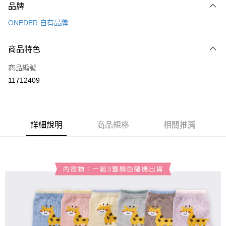
品牌
信用卡一次付款
ONEDER 自有品牌
超商取貨付款
商品特色
LINE Pay
商品編號
Apple Pay
11712409
悠遊付
全盈+PAY
ATM付款
詳細說明
商品規格
相關推薦
運送方式
全家取貨付款
每筆NT$80，滿NT$899(含以上)免運費
付款後全家取貨
每筆NT$80，滿NT$859(含以上)免運費