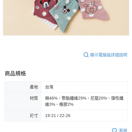
顯示電腦版詳細說明
商品規格
產地
台灣
材質
棉46%、聚酯纖維29%、尼龍20%、彈性纖
維3%、橡膠2%
尺寸
19-21 / 22-26
客服