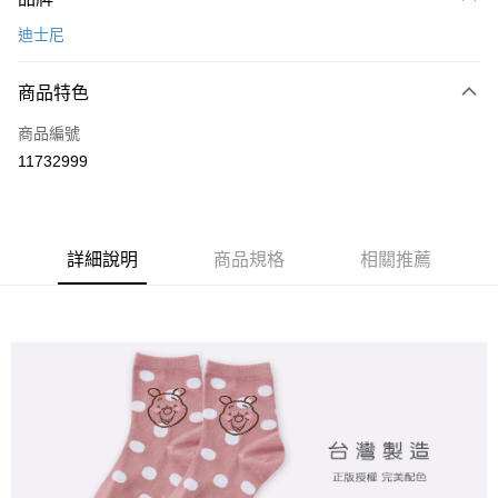
信用卡一次付款
迪士尼
超商取貨付款
商品特色
LINE Pay
商品編號
Apple Pay
11732999
悠遊付
全盈+PAY
ATM付款
詳細說明
商品規格
相關推薦
運送方式
全家取貨付款
每筆NT$80，滿NT$899(含以上)免運費
付款後全家取貨
每筆NT$80，滿NT$859(含以上)免運費
7-11取貨付款