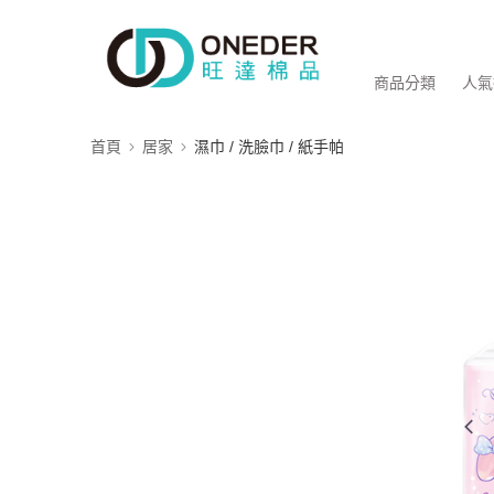
商品分類
人氣
首頁
居家
濕巾 / 洗臉巾 / 紙手帕