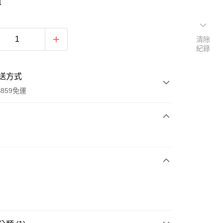
帕
清除
紀錄
送方式
859免運
次付款
付款