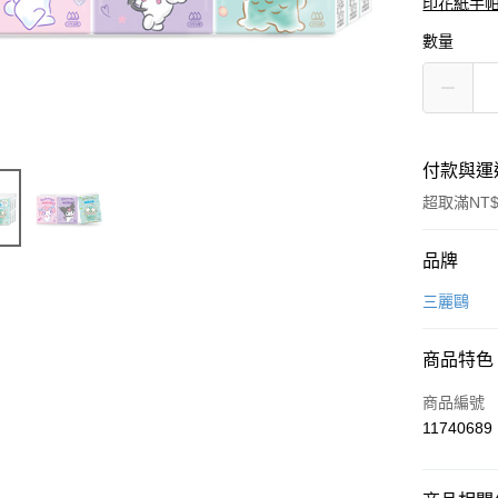
印花紙手
數量
付款與運
超取滿NT$
付款方式
品牌
信用卡一
三麗鷗
超商取貨
商品特色
LINE Pay
商品編號
Apple Pay
11740689
悠遊付