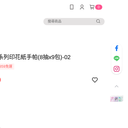
0
列印花紙手帕(8抽x9包)-02
859免運
9