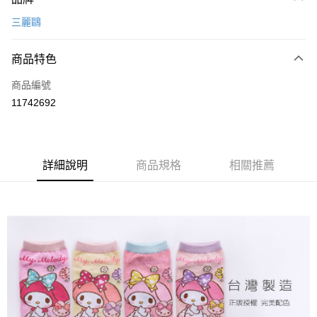
信用卡一次付款
三麗鷗
超商取貨付款
商品特色
LINE Pay
商品編號
Apple Pay
11742692
悠遊付
全盈+PAY
ATM付款
詳細說明
商品規格
相關推薦
運送方式
全家取貨付款
每筆NT$80，滿NT$899(含以上)免運費
付款後全家取貨
每筆NT$80，滿NT$859(含以上)免運費
7-11取貨付款