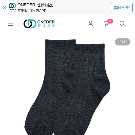
ONEDER 旺達棉品
開啟APP
立刻使用官方APP
0
1
/
1