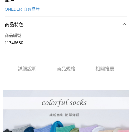
信用卡一次付款
ONEDER 自有品牌
超商取貨付款
商品特色
LINE Pay
商品編號
Apple Pay
11746680
悠遊付
全盈+PAY
ATM付款
詳細說明
商品規格
相關推薦
運送方式
全家取貨付款
每筆NT$80，滿NT$899(含以上)免運費
付款後全家取貨
每筆NT$80，滿NT$859(含以上)免運費
7-11取貨付款