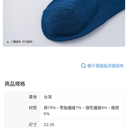
顯示電腦版詳細說明
商品規格
產地
台灣
材質
棉79%、聚酯纖維7%、彈性纖維9%、橡膠
5%
尺寸
22-26