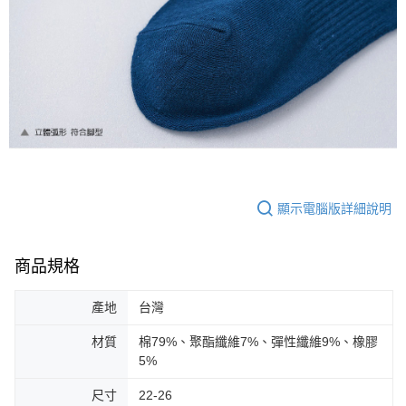
顯示電腦版詳細說明
商品規格
產地
台灣
材質
棉79%、聚酯纖維7%、彈性纖維9%、橡膠
5%
尺寸
22-26