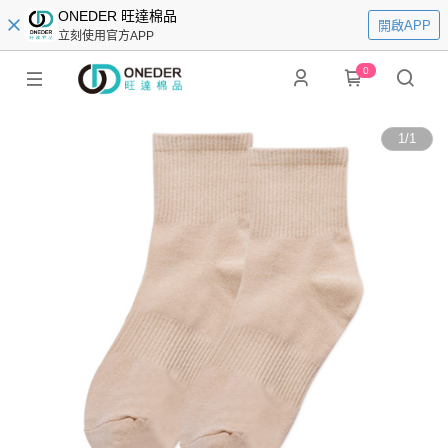
ONEDER 旺達棉品
開啟APP
立刻使用官方APP
0
1
/
1