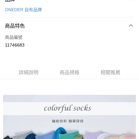
信用卡一次付款
ONEDER 自有品牌
超商取貨付款
商品特色
LINE Pay
商品編號
Apple Pay
11746683
悠遊付
全盈+PAY
ATM付款
詳細說明
商品規格
相關推薦
運送方式
全家取貨付款
每筆NT$80，滿NT$899(含以上)免運費
付款後全家取貨
每筆NT$80，滿NT$859(含以上)免運費
7-11取貨付款